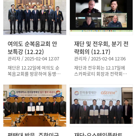
의 영문 저서 "성공하고 싶다
며, 2025년 한미동맹을 강화
면 오피던트가 되라"의 판매
하기 위한 다양한 사업을 소
수익 중 일부를 재단에 기부
개하고 지속적인 지원을 요청
하기로 합의했다. 재단은 한
했다. SK그룹은 2023년에 윌
미동맹재단의 설립 배경과 주
리엄 웨버 대령과 존 싱글러
요 추진 사업에 대해 설명하
브 장군의 추모비 건립을 지
였고, 팩컴북스는 재단의 노
원했으며, 이후 윌리엄 웨버
여의도 순복음교회 안
재단 및 전우회, 분기 전
력에 공감하며 적극적인 지원
대령 한미동맹상 에세이 콘테
을 약속하였다. 오피던트의
스트에서 SK 장학금을 수여
보특강 (12.22)
략회의 (12.17)
영문판은 아마존에서도 판매
하고 있다. 재단과 SK그룹은
관리자 / 2025-02-04 12:07
관리자 / 2025-02-04 12:06
될 예정이다.
내년 5.23일에 처음으로 실시
될 한미 공동 추모 주간 및 미
재단은 12.22일에 여의도 순
재단과 전우회는 12.17일에
현충일 추모행사를 웨버 대령
복음교회를 방문하여 동맹에
스카파로티 회장과 전략회의
및 싱글러브 장군 추모비에서
대한 특강을 실시하였다. 임
를 개최하고 내년도 사업·예
공동으로 개최할 예정이다.
호영 회장은 한미동맹의 역
산계획을 논의하였다. 전우회
사, 의미를 설명하며 동맹과
는 재단의 지원으로 회원 수
주한미군이 대한민국의 안정
가 3만 명을 돌파하는 성과를
과 번영을 보장해 왔다고 강
이루었다고 강조하며 감사를
조하면서 국제 정세, 북한 위
표했다. 재단과 전우회는 한
협, 한국의 정치 상황을 고려
미 양국의 정치적 변화에 관
할 때 동맹의 중요성이 그 어
계없이 미국 내 친한 네트워
느 때보다 높아졌다고 설명하
크 구축을 가속화하고 한미동
평택대 방문, 주한미군
재단-오스템임플란트
였다. 임 회장은 주한미군 전
맹을 더욱 강화하기 위해 함