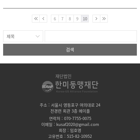
'다른 사람보다 뛰어난 재능
문 발표 대회를 개최했다. 이
을 가진 사람'이라는 뜻의 한
승현 부회장의 주관 아래 서
글 이름 '우재희'를 증정 했다.
울대학교 전재성 교수, 유스
6
7
8
9
10
윌리스 대령은 한미 연합방위
펙 회원, 2023 알럼나이 회원
태세를 강화하고 한미 양국의
등이 참석했다. 이승현 부회
가교 역할을 지속적으로 수행
장은 유스펙 학생들에게 좁은
할 것을 약속했다.
시야에서 벗어나 국제적 안목
을 키우고, 국가에 기여할 인
검색
재로 성장해 줄 것을 당부했
다. 재단은 프로그램에 참여
한 사관생도 및 대학생 22명
에게 수료증을 수여했으며,
재단법인
논문 발표대회에서 우수한 성
적을 거둔 서울대 백진주 학
생 등 5명에게 상장과 장학금
을 전달했다. 회원들은 알럼
나이 조직을 결성하고, 해군
주소 : 서울시 영등포구 여의대로 24
전경련 회관 3층 메이플
사관학교 김서영 생도를 중심
으로 유스펙 활동을 지속해
연락처 : 070-7755-0075
나갈 계획이다. 유스펙은 리
이메일 : kusaf2020@gmail.com
퍼트 전 대사와 에이브람스
회장 : 임호영
전 연합사령관 등 전문가 강
고유번호 : 515-82-10952