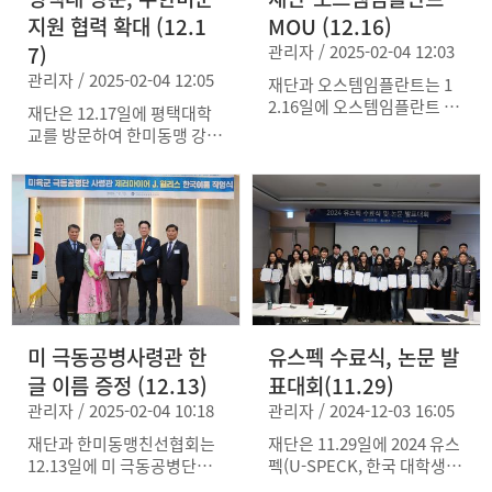
우회를 지원하기 위한 재단의
께 노력해 나가기로 하였다.
지원 협력 확대 (12.1
MOU (12.16)
모금 활동에 참여를 당부하
7)
관리자 / 2025-02-04 12:03
며, 월 1만원 후원 서포터즈를
관리자 / 2025-02-04 12:05
모집 중이라고 밝혔다. 이영
재단과 오스템임플란트는 1
훈 위임목사는 동맹의 중요성
2.16일에 오스템임플란트 본
재단은 12.17일에 평택대학
을 강조하면서 재단에 대한
사에서 한미동맹 강화를 위해
교를 방문하여 한미동맹 강화
전폭적인 지원을 약속하였다.
상호 협력하는 내용의 MOU
를 위한 양해각서를 체결하였
를 체결했다. 최규옥 회장은 2
다. 재단과 평택대는 평택 주
024년 한 해가 '아너스(Hono
둔 주한미군의 한국에 대한
rs)' 수상과 재단 이사 부임 등
이해 증진, 안정적인 주둔 여
으로 의미 있는 한 해였다고
건 조성을 위해 협력하기로
강조하면서, 2025년에도 한
하였다. 양 기관은 평택대 학
미동맹이 더욱 강화될 수 있
생들의 유스펙 참여, 전우회
도록 적극적인 참여와 후원을
캠퍼스 클럽 설립, 주한미군
약속했다.
교육 프로그램 개설, 한국 기
미 극동공병사령관 한
유스펙 수료식, 논문 발
업과 연계된 인턴십 프로그램
을 함께 추진할 예정이다.
글 이름 증정 (12.13)
표대회(11.29)
관리자 / 2025-02-04 10:18
관리자 / 2024-12-03 16:05
재단과 한미동맹친선협회는
재단은 11.29일에 2024 유스
12.13일에 미 극동공병단장
펙(U-SPECK, 한국 대학생평
제러마이어 윌리스 대령에게
화안보연구회) 수료식 및 논