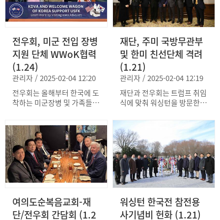
전우회, 미군 전입 장병
재단, 주미 국방무관부
지원 단체 WWoK협력
및 한미 친선단체 격려
(1.24)
(1.21)
관리자 / 2025-02-04 12:20
관리자 / 2025-02-04 12:19
전우회는 올해부터 한국에 도
재단과 전우회는 트럼프 취임
착하는 미군장병 및 가족들을
식에 맞춰 워싱턴을 방문한
따뜻하게 맞이하고 지원하는
한미동맹친선협회와 국기원
WWoK(Welcome Wagon o
대표, 주미 국방무관을 초청
f Korea) 활동을 후원한다. 전
하여 동맹 강화를 위한 헌신
우회는 이러한 활동이 주한미
에 감사하는 시간을 가졌다.
군 장병들의 사기진작과 복지
재단은 한국 국내 정치 상황
향상에 기여할 뿐만 아니라,
에도 불구하고 한미관계는 변
한국 근무에 대한 긍정적 첫
함없이 유지 발전될 것이라고
인상을 심어줌으로써 동맹 강
강조하면서 동맹에 대한 지속
화에도 중요한 역할을 할 것
적인 역할과 지원을 당부했
여의도순복음교회-재
워싱턴 한국전 참전용
으로 기대하고 있다. [WWo
다.
K 켈리 카웰 회장] 전우회의
단/전우회 간담회 (1.2
사기념비 헌화 (1.21)