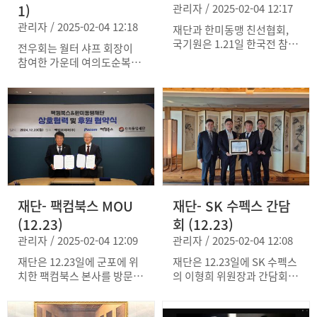
지원에 깊이 감사드리며, 이
1)
관리자 / 2025-02-04 12:17
번 협력을 통해 장병들과 가
관리자 / 2025-02-04 12:18
족들의 한국에서의 새로운 시
재단과 한미동맹 친선협회,
작이 긍정적이고 기억에 남을
국기원은 1.21일 한국전 참전
전우회는 월터 샤프 회장이
만한 경험이 될 수 있도록 최
용사기념비를 방문하여 헌화
참여한 가운데 여의도순복음
선을 다하겠다.
하고 참전용사들의 희생을 기
교회 이영훈 목사의 한미동맹
리는 시간을 가졌다. 한국전
을 위한 헌신에 감사하는 오
참전용사기념비재단 회장을
찬을 주관했다. 샤프 회장은
맡고 있는 스티브 리의 안내
여의도순복음교회의 지원으
로 진행된 헌화행사는 영하 1
로 전우회가 3만 6천 명의 회
0도에 이르는 혹한 속에서도
원을 가진 단체로 성장했다고
참전용사기념비를 찾은 미국
언급하면서 감사를 표했다.
국민들에게 한미동맹의 중요
전우회는 올해 전우회 챕터
성을 알리는 기회가 되었다.
창설 및 대학교 캠퍼스 클럽
우오현 재단 자문위원의 대표
재단- 팩컴북스 MOU
재단- SK 수펙스 간담
설립 계획을 설명하고 여의도
헌화로 진행된 추모행사에는
순복음교회의 지원을 당부했
(12.23)
회 (12.23)
신임 국방무관 윤형진 장군도
다. 재단과 전우회는 여의도
관리자 / 2025-02-04 12:09
관리자 / 2025-02-04 12:08
함께 했다.
순복음교회에서 매월 1만 원
을 후원하는 1만 명의 한미동
재단은 12.23일에 군포에 위
재단은 12.23일에 SK 수펙스
맹 서포터즈를 모집하고 있
치한 팩컴북스 본사를 방문하
의 이형희 위원장과 간담회를
다.
여 협약식을 가졌다. 이 자리
가졌다. 재단은 지난 한 해 동
에서 팩컴북스는 임관빈 장군
안 SK그룹의 지원에 감사하