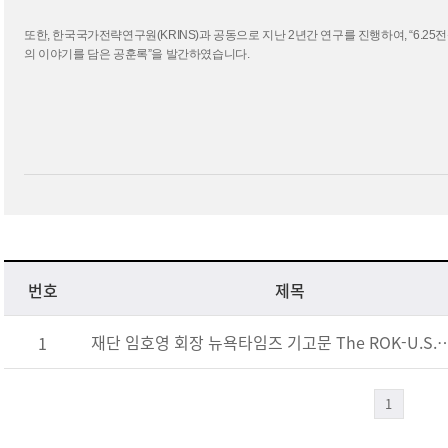
또한, 한국국가전략연구원
(KRINS)
과 공동으로 지난
2
년간 연구를 진행하여
, “6.25
전
의 이야기를 담은 공훈록
”
을 발간하였습니다
.
번호
제목
재단 임호영 회장 뉴욕타임즈 기고문 The ROK-U.S. Alliance, The
1
1