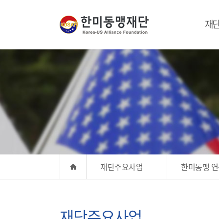
재
재단주요사업
한미동맹 연
재단주요사업