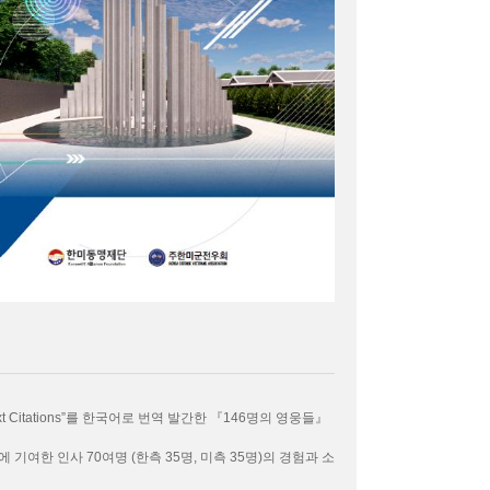
Text Citations”를 한국어로 번역 발간한 『146명의 영웅들』
여한 인사 70여명 (한측 35명, 미측 35명)의 경험과 소