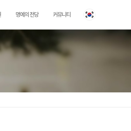
원
명예의 전당
커뮤니티