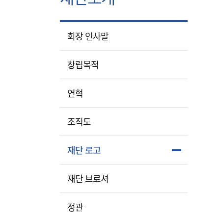
회장 인사말
창립목적
연혁
조직도
재단 로고
재단 브로셔​
정관