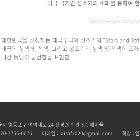
미국 국기인 성조기의 조화를 통하여 
대한민국을 상징하는 태극무늬와 성조기의 “Stars and St
태극의 청색 및 적색, 그리고 성조기의 청색 및 적색이 조
미간 동맹이 굳건함을 표현함.
서울시 영등포구 여의대로 24
전경련 회관 3층 메이플
70-7755-0075
이메일 : kusaf2020@gmail.com
회장 : 