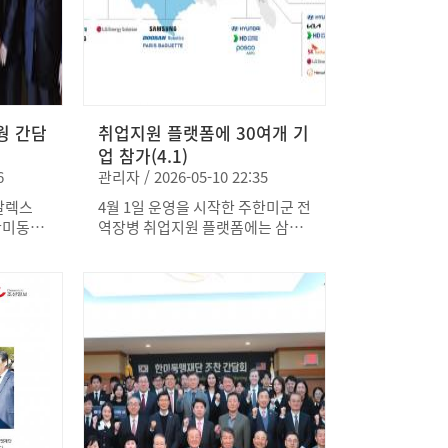
 장병들
정이다. 오리엔테이션에서는 참가
에는 오전
동 등 다양한 프로그램이 진행된다.
 중요하
자 개별 자기소개를 비롯해 재단 및
진행됩니
이를 통해 한국전쟁 참전용사들의
는 향후
프로그램 취지 소개, 연간 운영 일
 이러한
희생과 헌신의 의미를 되새기고, 한
 활동을
정 공유, 유스펙 자치회장 선출 등
표 아래
미동맹의 역사적 가치와 중요성을
 것으로
이 진행됐다. 참가 학생들은 이번
의 희생을
국내외에 널리 알릴 계획이다. 또한
한미동맹
프로그램을 계기로 외교·안보 분야
생을 기억
오는 7월 ‘한미동맹 음악회’와 한미
 대표적
에 대한 이해를 넓히고, 각자의 전
서입니
동맹포럼 등 관련 행사를 통해 양국
웡 간담
취업지원 플랫폼에 30여개 기
로 기대
문성을 바탕으로 한미동맹 강화에
간 우정과 연대를 더욱 공고히 하
업 참가(4.1)
기여할 수 있는 방안을 모색하겠다
고, 추모와 감사의 의미를 문화·학
6
관리자 / 2026-05-10 22:35
는 포부를 밝혔다. 재단은 유스펙
술 분야로 확장해 나갈 예정이다.
프로그램이 미래 세대의 안보 인식
 알렉스
4월 1일 운영을 시작한 주한미군 전
을 제고하고 한미동맹을 이끌어갈
 한미동맹
역장병 취업지원 플랫폼에는 삼성
차세대 인재를 양성하는 핵심 플랫
함한 전략
과 현대를 포함한 약 30여 개 기업
폼으로 자리매김할 것으로 기대하
다. 이
이 참여하고 있다. 이들 기업은 미
고 있다.
과 유명
국 내 지사 또는 현지 법인을 운영
 김종욱
중인 기업들로, 한국 문화에 대한
 알렉스
이해와 협업 역량을 갖춘 우수 인재
보장회의
를 확보하기 위해 플랫폼에 참여한
으로, 한
것으로 확인되었다. 특히 글로벌 사
 안보 환
업을 확대 중인 기업들이 다수 포함
며, 양측
되면서, 주한미군 출신 인력의 언어
에서 한미
·문화적 강점을 활용하려는 수요가
공감했다.
반영된 것으로 보인다. 현재 참여