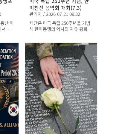
동맹포
미국 독립 250주년 기념, 한
미친선 음악회 개최(7.3)
0
관리자 / 2026-07-21 09:32
, 용산 미
재단은 미국 독립 250주년을 기념
에서 제
해 한미동맹의 역사와 자유·평화의
최하였습
가치를 되새기고 양국 국민과 장병
트럼프 1
간 우호를 증진하기 위해 7월 3일
좌관을
오후 3시 서초문화예술회관에서 서
el T.
초구청, 서초교향악단과 함께 '미국
별연사로
독립 250주년 기념 한미친선음악
반도의
회(ROK-US Friendship Concer
하였습니
t)'를 개최하였습니다. 음악회에는
한미 양국 관계자와 시민, 한미 장
병 등 약 700명이 참석하였고, 특히
주한미군 장병 200여 명을 포함한
약 350명의 한미 장병이 함께해 한
미동맹의 의미를 공유하는 뜻깊은
시간을 가졌습니다. 공연은 배종훈
서초문화재단 예술총감독 겸 상임
지휘자의 지휘로, 1부 '한미동맹의
시작(The Beginning of Allianc
e)', 2부 '자유와 평화를 위한 여정,