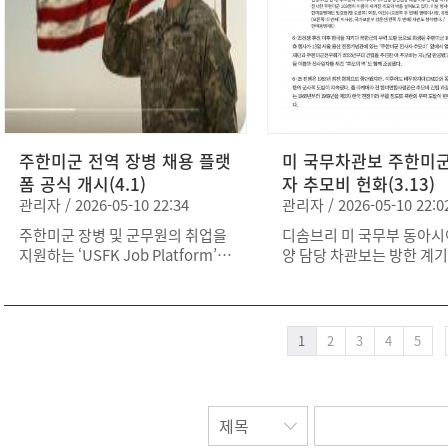
가하고, 재단과 현대로템 간 전략적
재단은 2017년 창립 이후
협력 방안을 중심으로 의견을 교환
온 한미동맹 강화 활동과 
했다. 특히 현대로템의 미국을 비롯
을 소개하고, 최근 추진 중
한 해외시장 진출과 관련해 재단이
미군 전역장병 취업지원 플
보유한 네트워크를 적극 활용해 지
인적 교류 기반 확대 사업에
원 역할을 수행해 나가기로 하였다.
설명했다. 또한 재단의 미국
이에 대해 현대로템 측은 한미동맹
당시 한화 필리조선소를 
강화를 위한 재단의 다양한 활동에
주한미군 전역 장병 채용 플랫
사례를 언급하며, 한화가 
미 국무차관보 주한미
대해 감사를 표하고, 향후에도 재단
요 전략적 파트너로서 수행
폼 공식 개시(4.1)
자 추모비 헌화(3.13)
사업을 지속적으로 후원하며 협력
할과 기여에 대해 평가했다
관리자 / 2026-05-10 22:34
관리자 / 2026-05-10 22:0
범위를 확대해 나가기로 하였다. 이
향후에도 전략적 제휴 관계
주한미군 장병 및 군무원의 취업을
디솜브리 미 국무부 동아시
날 자리에는 이용배 사장과 군 출신
유지하고, 재단 활동에 대
지원하는 ‘USFK Job Platform’이
양 담당 차관보는 방한 계
인 여운태, 방종관 고문 등이 참석
협력을 이어가기로 하였다.
4월 1일 공식 개시되었다. 이번 플
동맹재단과 함께 3월 13일 
해 구체적인 협력 방안에 대해 논의
랫폼은 재단과 대한상공회의소가
산 전쟁기념관 내 주한미군
했다. 이번 방문을 계기로 양측은
지난해 9월 체결한 업무협약(MO
추모비 앞에서 헌화 추모행
방산 및 산업 분야에서의 협력을 더
U)을 기반으로, 그동안 주한미군사
석하였다. 이번 행사는 한
욱 강화하고, 글로벌 시장에서의 공
1
2
3
4
5
등 유관 기관 협력, 플랫폼 구축 및
전 이후 한반도의 평화와 
동 대응 기반을 확대해 나가기로 하
시범 운영 과정을 거쳐 정식 오픈됐
해 복무하다 전사한 주한미
였다.
다. 특히 3월 9일에는 약 30여 개 참
103명의 희생을 기리기 위
여 기업과 추가 MOU를 체결해 협
되었으며, 디솜브리 차관보
력 기반을 확대했으며, 기업들로부
헌화를 진행하였다. 이는 지