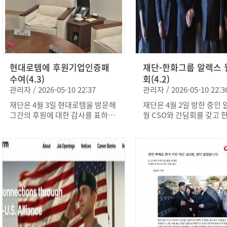
희생된 103명의 주한미군
6월 6일 대한민국 현충일
모비에 새겨진 103명의 이름을 소
을 기억하고 존중하는 것이
10시 전국적으로 묵념이 
개하며 그 상징적 의미를 전하고,
다고 강조했다. 이번 헌화
다. 거리는 떨어져 있지만,
재단이 추진 중인 추모 행사와 콘텐
미측 주요 직위자들의 추모
순간들은 우리를 하나의 목
츠 제작 등 다양한 기념 활동도 함
더욱 활성화하는 계기가 될
연결해 줍니다. 바로 그들
께 소개했다. 이번 게재를 통해 정
평가되며, 해당 추모비가 
기억하고 선양하며, 그 희
전 이후에도 이어진 희생에 대한 국
의 역사와 가치를 상징하는
하는 가치를 지켜가기위해
제사회의 관심을 높이고, 감사와 기
현대로템에 후원기업인증패
재단-한화그룹 알렉스 
인 장소로 자리매김할 것으
다.
억의 의미를 확산하는 계기가 되었
수여(4.3)
회(4.2)
된다.
다. 재단은 앞으로도 한미동맹의 가
관리자 / 2026-05-10 22:37
관리자 / 2026-05-10 22:3
치를 알리고 희생을 기리는 활동을
재단은 4월 3일 현대로템을 방문해
재단은 4월 2일 방한 중인
지속해 나갈 계획이다.
그간의 후원에 대한 감사를 표하고
웡 CSO와 간담회를 갖고
향후 협력 방안을 논의했다. 이날
및 동북아 안보 협력을 포
방문에는 임호영 회장을 비롯해 정
적 협력 방안에 대해 논의했
승조 명예회장, 신경수 부회장, 이
날 간담회에는 임호영 회장
경구 사무총장과 함께 이영수 전 공
환 이사장, 신경수 부회장,
군참모총장, 김태성 전 해병대사령
이사 등이 함께 참석했다.
관 등이 동행했다. 재단은 2021년
웡 CSO는 미국 국가안전
이후 지속적으로 후원을 이어오고
(NSC) 선임 부보좌관 출신
있는 현대로템에 깊은 감사를 전하
반도 정세를 포함한 동북아
며, 이날 현장에서 후원기업인증패
경에 대한 의견을 공유했으
를 수여했다. 또한 한미동맹 강화를
은 변화하는 국제 정세 속
위한 기업의 역할과 기여를 높이 평
간 협력의 중요성에 대해 