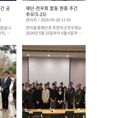
같이 갑시다!(Journey for Freed
기간 공
om and Peace, Katchi Kapshid
재단-전우회 합동 현충 주간
a!)'를 주제로 펼쳐졌습니다. 아리
추모(5.25)
랑 메들리와 군가 메들리 등 다채로
2
관리자 / 2026-05-29 11:33
운 프로그램을 통해 한미동맹의 발
 않습니
한미동맹재단과 주한미군전우회는
자취를 돌아보고, 양국이 함께 지켜
치, 우
2026년 5월 25일부터 6월 6일까지
온 자유와 평화의 가치를 음악으로
 자유
를 ‘한미동맹 추모주간(U.S.-ROK
표현한 뜻 깊은 공연이었습니다.
 속에 계
Alliance Memorial Period)’으로
지정하고, 한미 양국의 자유와 평화
큰 대의를
를 위해 헌신한 이들을 함께 추모하
대한민국
는 공동 메시지를 발표했다. 임호
그들의 희
영 회장과 로버트 에이브럼스 회장
을 지켜낸
공동 명의의 메시지에서는 미국 메
그것은 양
모리얼 데이(5월 25일)와 대한민국
계의 토대
현충일(6월 6일) 사이 기간을 연결
해 양국 장병들의 희생과 헌신의 의
 희생을
미를 함께 되새기자고 강조했다. 또
굳건한
한 “추모는 하루에 머무르지 않는
 오늘날
다”는 내용을 통해 자유를 위해 희
인 한미
생한 이들의 정신이 오늘날 한미동
봉사의 의
맹 속에서도 이어지고 있음을 전했
속에서도
다. 특히 메시지에서는 한국전쟁 당