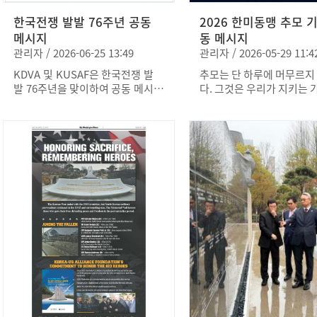
한국전쟁 발발 76주년 공동
2026 한미동맹 추모 
메시지
동 메시지
관리자 / 2026-06-25 13:49
관리자 / 2026-05-29 11:4
KDVA 및 KUSAF은 한국전쟁 발
추모는 단 하루에 머무르지
발 76주년을 맞이하여 공동 메시지
다. 그것은 우리가 지키는 가
를 발표하였습니다.
리가 이어가는 동맹, 그리고
속에서 살아가는 우리의 삶
속 이어집니다. 한미동맹 추모 기간
동안 우리는 자신보다 더 
위해 목숨을 바친 미국과 
의 장병들을 되새깁니다. 
생은 단지 역사의 한 순간
것에 그치지 않았습니다. 
국 간 지속적인 동반자 관
를 세웠습니다. 한미가 함께 만들어
낸 동맹은 전장에서의 공동
넘어, 평화와 안보를 위한 
헌신으로 발전해 왔습니다.
이러한 헌신은 현재 복무중
장병들뿐 아니라, 그들의 
미를 이어가는 다음 세대 