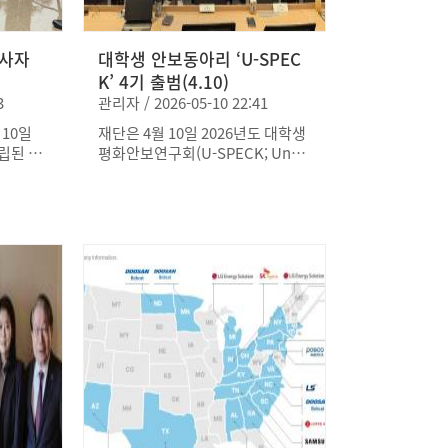
된
시 약 178만 명의 미군이 참전해 3
의무와
만6천여 명이 전사하고 7천여 명이
헌신의
전사자
실종되는 등 큰 희생을 치렀다는 점
대학생 안보동아리 ‘U-SPEC
그들을 기
을 강조했다. 또한 정전협정 체결
K’ 4기 출범(4.10)
을 넘어
이후에도 한반도의 평화와 안정을
3
관리자 / 2026-05-10 22:41
긴 희생에
지키는 과정에서 100명이 넘는 주
 10일
재단은 4월 10일 2026년도 대학생
는 우리
한미군 장병이 목숨을 잃었다는 사
립된 주
평화안보연구회(U-SPECK; Unde
이러한
실을 상기시키며, 한미동맹이 단순
문해 헌
rgraduate Studies for Peace an
한미군
한 군사협력 관계를 넘어 공동의 희
한 희생
d Security in Korea) 회원 44명을
부터 6
생과 헌신 위에 세워진 혈맹이라는
신경수
선발하고 오리엔테이션을 개최했
모 기
점을 다시 한번 부각했다. 재단과
 등 관계
다. 이번에 선발된 유스펙 회원은
전우회는 이번 한미동맹 추모주간
 뜻을 나
대학생 23명, 사관생도 14명, 육사
00명의
이 단순히 과거를 기리는 데 그치지
의 헌화
에서 교육중인 외국군 수탁생도 6
함께 각
않고 자유와 평화를 위해 헌신한 이
번째 헌화
명, 하버드대학교 학생 1명 등으로
시간에 동
들의 희생정신을 미래 세대에 계승
국전쟁 당
구성되어 다양한 배경의 청년 인재
추모비를
하기 위한 의미 있는 노력이라고 설
대장으로
들이 참여하게 됐다. 이들은 향후
하거나,
명했다. 또한 한미 양국 국민들이
모시 롬
외교·안보 전문가 강의 수강, 캠프
잠시 멈추
함께 추모와 감사의 마음을 나누며
 한반도
험프리스를 비롯한 국내 미군기지
는 것만으
굳건한 동맹의 가치를 되새기는 계
병들의 헌
견학, 미국 내 주요 안보시설 방문
기가 될 것으로 기대하고 있다. 이
겼다.
및 토의, 논문 발표대회 등 11월까
오후 3
번 추모주간 동안에는 한미 합동 현
행 중
지 이어지는 프로그램에 참여할 예
바랍니다.
충행사와 추모식, 참전용사 기념 활