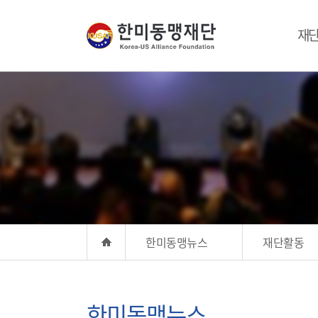
재
한미동맹뉴스
재단활동
한미동맹뉴스