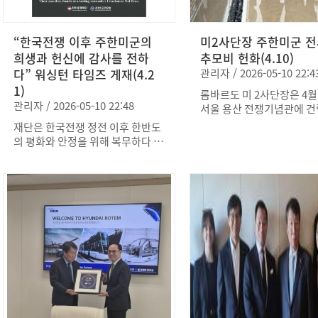
분명히 나타나고 있습니다. 희생
한 사람 한 사람의 삶에는 
“한국전쟁 이후 주한미군의
용기, 그리고 타인을 위한 
미2사단장 주한미군 
이야기가 담겨 있습니다. 
희생과 헌신에 감사를 전하
추모비 헌화(4.10)
억한다는 것은 단순한 회상
다” 워싱턴 타임즈 게재(4.2
관리자 / 2026-05-10 22:4
섭니다. 그것은 그들이 남
1)
롬바르도 미 2사단장은 4월
걸맞은 삶을 살아가야 한다
관리자 / 2026-05-10 22:48
서울 용산 전쟁기념관에 건
의 책임을 일깨워 줍니다. 
한미군 전사자 추모비를 방
뜻에서 한미동맹재단과 주
재단은 한국전쟁 정전 이후 한반도
화하고 미군 장병들의 숭고
전우회는 2026년 5월 25일
의 평화와 안정을 위해 복무하다 전
을 기렸다. 이날 방문에는 
월 6일까지를 “한미동맹 추
사한 주한미군 장병 103명의 희생
부회장과 김종욱 재단 이사
간”으로 지정합니다. 우리는 모든
과 헌신에 감사를 전하는 메시지를
자들이 동행해 함께 추모의
미국인과 한국인들이 61,0
워싱턴타임즈에 게재했다. 이번 게
눴다. 롬바르도 미2사단장
주한미군전우회 회원들과 
재는 ‘Freedom is Not Free’를 주
는 미측 고위급 인사 중 2
자의 방식으로 이 추모의 
제로, 전쟁 이후에도 이어진 희생의
이다. 롬바르도 장군은 한
참해 주시기를 바랍니다. 
의미를 되새기고 미국 사회에 감사
시 미 육군 2사단 소속 중
방문하거나, 기념식에 참석
의 뜻을 전하는 데 초점을 맞췄다.
참전해 전사한 큰아버지 티
이야기를 나누거나, 혹은 
특히 푸에블로호 사건과 EC-121
바르도의 사례를 언급하며,
어 이 날의 의미를 되새기
격추 사건 등 냉전기 주요 사건을
의 평화를 위해 희생된 장
로도 충분합니다. 5월 25일 미국 메
조명하여, 정전 이후에도 계속된 희
신을 기리고 그 의미를 되새
모리얼 데이에는 동부시간 
생의 역사를 환기했다. 또한 용산
또한 전쟁 이후에도 임무 수
시에 잠시 묵념해 주시기 
전쟁기념관 내 주한미군 전사자 추