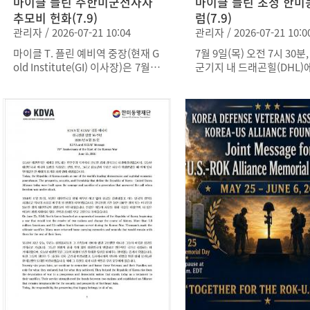
마이클 플린 주한미군전사자
마이클 플린 초청 한미
추모비 헌화(7.9)
럼(7.9)
관리자 / 2026-07-21 10:04
관리자 / 2026-07-21 10:0
마이클 T. 플린 예비역 중장(현재 G
7월 9일(목) 오전 7시 30분
old Institute(GI) 이사장)은 7월 9
군기지 내 드래곤힐(DHL)
일 한미동맹포럼 참석에 이어 주한
22회 한미동맹포럼을 개
미군 전사자 추모비에 헌화하고 전
니다. 이번 포럼에는 미국 
쟁기념관을 방문하였다.
기 행정부에서 국가안보보
역임한 마이클 T. 플린(Micha
Flynn) 예비역 중장이 특
참석하여 「지역안보와 한
미래」를 주제로 강연을 
다.