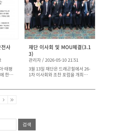
 추진해
기업들은 약 400여 개의 채용 공석
주요 사업
(Job Openings)을 통해 주한미군
인 주한
전역장병들의 적극적인 채용을 진
랫폼 등
행 중이다. 주요 참여 기업으로는
 대해
삼성전자, SK하이닉스, SK온, SK
 방문
바이오팜, 현대자동차, 기아, LG에
방문했던
너지솔루션, 롯데인프라셀, 포스코
재단의 주
군전사
홀딩스, 한화오션, 한화큐셀, HD현
재단 이사회 및 MOU체결(3.1
해 온 역
대일렉트릭, GS건설, 이마트, LS그
3)
. 양측은
룹, 두산밥캣, HyAxiom, 두산로보
2
관리자 / 2026-05-10 21:51
를 지속
틱스, 한국타이어앤테크놀로지, 고
아·태평
3월 13일 재단은 드래곤힐에서 26-
한 지원과
려아연, 효성중공업, HS효성, 상미
기에 한미
1차 이사회와 조찬 포럼을 개최하
당홀딩스, 노루페인트 등이 포함됐
서울 용
였다. 이번 이사회에서는 2025년
다. 이처럼 다수의 국내 주요 기업
 전사자
사업 및 예산을 결산하고, 전우회
이 참여하면서, 해당 플랫폼이 주한
사에 참
지원금액을 80만 달러로 확정하는
미군 전역장병의 경력 전환을 지원
국전쟁 정
한편, 신임 이사 및 자문위원을 위
하는 동시에 한미 간 인적 교류와
안정을 위
촉하는 시간을 가졌다. 신임 이사로
산업 협력을 확대하는 기반으로 자
군 장병
는 문승현, 양용모, 이영수, 김태성
리잡을 것으로 기대된다.
해 마련
이 위촉되었으며, 자문위원으로는
가 직접
김석곤, 윤희정, 오종석이 위촉되었
검색
난 2월
다. 이어 재단은 YA 및 소니아와 상