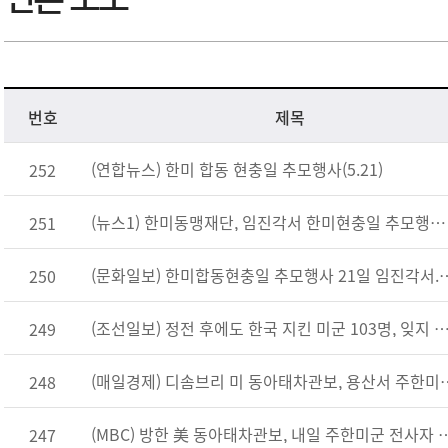
번호
제목
(연합뉴스) 한미 합동 현충일 추모행사(5.21)
252
(뉴스1) 한미동맹재단, 임진각서 한미현충일 추모행사 개최(5.20)
251
(문화일보) 한미합동현충일 추모행사 
250
(조선일보) 정전 후에도 한국 지킨 미군 103명, 잊지 않겠습니다
249
(매일경제) 디솜브리 미 동아태차관보, 용산
248
(MBC) 방한 美 동아태차관보, 내일 주
247