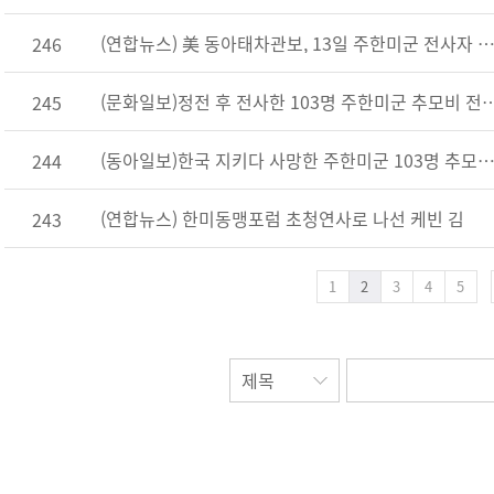
(연합뉴스) 美 동아태차관보, 13일 주한미군 전사자 추모비
246
(문화일보)정전 후 전사한 103명 주한미군 추
245
(동아일보)한국 지키다 사망한 주한미군 103명 추모비, 용산 전쟁기념관에
244
(연합뉴스) 한미동맹포럼 초청연사로 나선 케빈 김
243
1
2
3
4
5