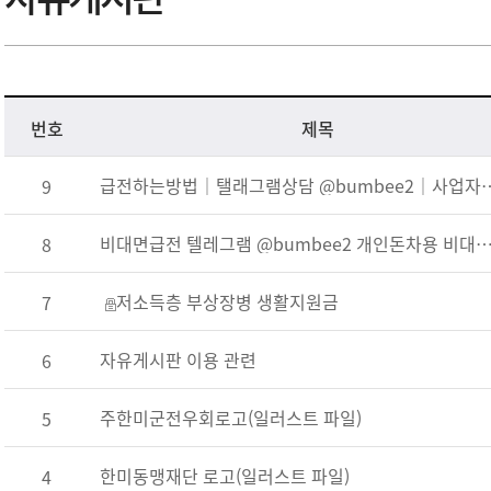
번호
제목
급전하는방법｜탤래그램상담 @bumbe
9
비대면급전 텔레그램 @bumbee2 개인돈차용 비대면차용 신
8
저소득층 부상장병 생활지원금
7
자유게시판 이용 관련
6
주한미군전우회로고(일러스트 파일)
5
한미동맹재단 로고(일러스트 파일)
4