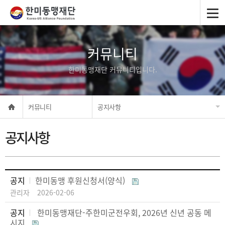
커뮤니티
한미동맹재단 커뮤니티입니다.
커뮤니티
공지사항
공지사항
한미동맹 후원신청서(양식)
관리자
2026-02-06
한미동맹재단-주한미군전우회, 2026년 신년 공동 메
시지