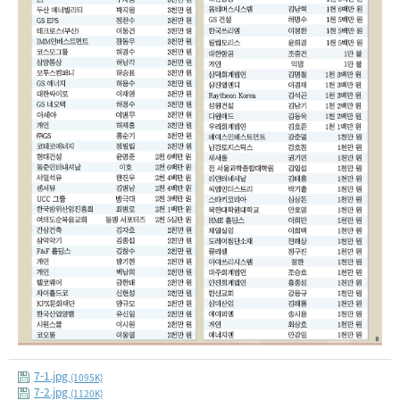
7-1.jpg
(1095K)
7-2.jpg
(1120K)