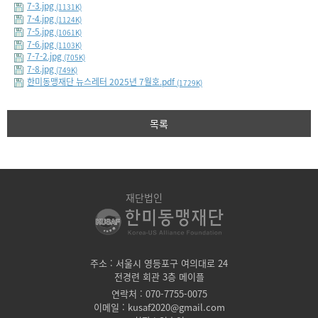
7-3.jpg
(1131K)
7-4.jpg
(1124K)
7-5.jpg
(1061K)
7-6.jpg
(1103K)
7-7-2.jpg
(705K)
7-8.jpg
(749K)
한미동맹재단 뉴스레터 2025년 7월호.pdf
(1729K)
목록
재단법인
주소 : 서울시 영등포구 여의대로 24
전경련 회관 3층 메이플
연락처 : 070-7755-0075
이메일 : kusaf2020@gmail.com