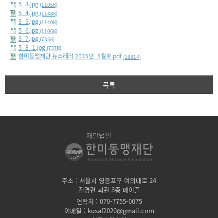
5_3.jpg
(1105K)
5_4.jpg
(1148K)
5_5.jpg
(1140K)
5_6.jpg
(1106K)
5_7.jpg
(735K)
5_8_1.jpg
(737K)
한미동맹재단 뉴스레터 2025년_5월호.pdf
(1681K)
목록
재단법인
주소 : 서울시 영등포구 여의대로 24
전경련 회관 3층 메이플
연락처 : 070-7755-0075
이메일 : kusaf2020@gmail.com