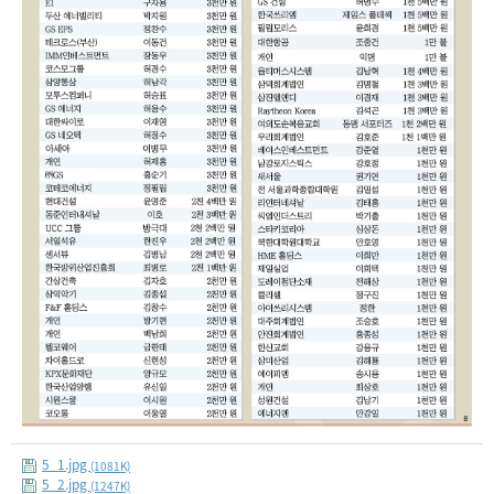
5_1.jpg
(1081K)
5_2.jpg
(1247K)