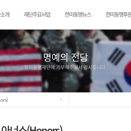
단소개
재단주요사업
한미동맹뉴스
한미동맹후
명예의 전당
한미동맹재단에 기부해주셔서 감사합니다.
rs)
아너스(Honors)