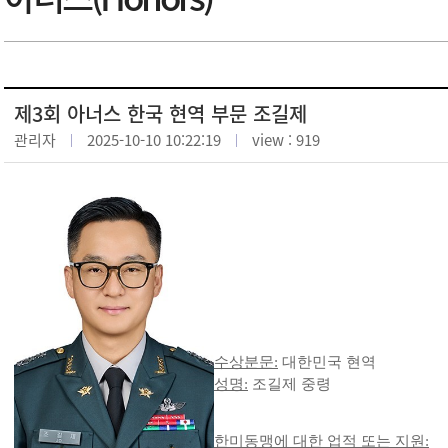
제3회 아너스 한국 현역 부문 조길제
관리자
2025-10-10 10:22:19
view : 919
수상분문:
대한민국 현역
성명:
조길제 중령
한미동맹에 대한 업적 또는 지원: