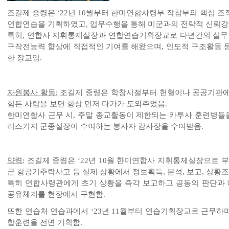
조길제 중령은 ‘22년 10월부터 한미연합사령부 작참부의 핵심 
연합연습을 기획하였고, 업무수행을 통해 미군과의 전략적 신뢰강
특히, 연합사 지휘통제실장과 연합연습기획장교로 다년간의 실무 
구작전능력 향상에 직접적인 기여를 해왔으며, 인도적 구조활동 
한 장교임.
자원봉사 활동:
조길제 중령은 학창시절부터 헌혈이나 공공기관에
힘든 사람을 보면 항상 먼저 다가가 도와주었음.
한미연합사 근무 시, 주말 종교활동이 제한되는 카투사 훈련병들
리스기지 군종실장이 수여하는 봉사자 감사장을 수여받음.
약력
:
조길제 중령은 ‘22년 10월 한미연합사 지휘통제실장으로 
군 항공기추락사고 등 실제 상황에서 정보획득, 분석, 보고, 상황
특히 연합사령관에게 초기 상황을 즉각 보고하고 공동의 판단과 
공유체계를 현장에서 구현함.
또한 연습처 연습과에서 ‘23년 11월부터 연습기획장교로 근무하며 ‘24년
합훈련을 전면 기획함.