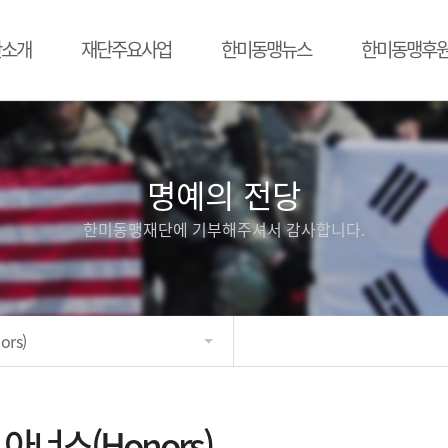
단소개
재단주요사업
한미동맹뉴스
한미동맹후
명예의 전당
한미동맹재단에 기부해주셔서 감사합니다.
rs)
아너스(Honors)