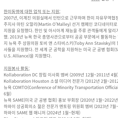
한미동맹에 대한 업적 또는 지원:
2007년, 이계진 의원실에서 인턴으로 근무하며 한미 자유무역협정(K
주지사 마틴 오말리(Martin O'Malley) 선거 캠페인 코디네
지원을 요청했다. 한인 및 아시아계 재능을 주류 관객들에게 알리기 위한
했. 2013년 뉴욕 한국 총영사관으로부터 공공 부문에서 활동하는 
지 뉴욕 주 상원의원 토비 앤 스타비스키(Toby Ann Stavisk
사들을 지원했다. 전 세계 군 공학을 지원하는 미국 군 공병 협회(S
U.S. Alliance)을 지원했다.
지원봉사 활동:
Kollaboration DC
창립 이사회 멤버 (2009년 12월~2011년 4월
Kollaboration Houston
소셜 미디어 전문가 (2012년 2월~2012
뉴욕 COMTO
(Conference of Minority Transportation O
6월)
뉴욕 SAME
(미국 군 공병 협회) 홍보 부회장 (2020년 1월~2022년
하와이 상공회의소 젊은 전문가 멘토링 위원회
멤버 (2023년 7월~
하와이 SAME
웹 매니저 (2024년 1월~현재)