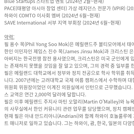
Blue Startups
스타트업 멘토 (2024년 2월~현재)
PACE
(태평양 아시아 창업 센터) 가상 레지던스 전문가 (VPIR) (20
하와이 COMTO
이사회 멤버 (2024년 6월~현재)
SAVE International
서부 지역 부회장 (2024년 6월~현재)
약력:
필 용수 목(Phil Yong Soo Mok)은 메릴랜드주 볼티모어에서
한인 이민자인 제임스 진수 목(James Jinsu Mok)과 크리스틴 은주 
아버지는 한국전쟁 참전 용사였으며, 크리스틴은 미국 군인에게 
는 존재하지 못했을 것임을 잘 알고 있으며, 그의 경력 중 일부를 
필은 메릴랜드 대학교에서 정부와 정치 전공으로 학사 학위를 취
니다. 2007년에는 고려대학교 국제 여름 캠퍼스에서 수학하며
위원회 위원장이었던 이계진 의원실에서 인턴으로 근무했습니다. KO
스 교역은 연간 2,000억 달러에 달합니다.
필은 이후 메릴랜드 주지사 마틴 오말리(Martin O'Malley)와 뉴욕
의 사무실에서 한인 커뮤니티 관련 업무를 담당했으며, 정치 캠페
현재 필은 아내 안드리아니(Andriani)와 함께 하와이 호놀룰루에 
트 매니저로 일하고 있습니다. 그는 하와이, 괌, 한국, 일본의 다