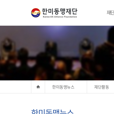
재
한미동맹뉴스
재단활동
한미동맹뉴스