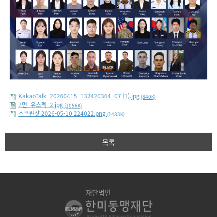
KakaoTalk_20260415_132420364_07 (1).jpg
(840K)
7면_유스펙_2.jpg
(1056K)
스크린샷 2026-05-10 224022.png
(1483K)
목록
재단법인