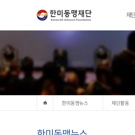
재
한미동맹뉴스
재단활동
한미동맹뉴스