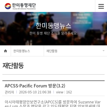
한미동맹뉴스
한미 동맹 재단 소식을 알려주세요.
한미동맹뉴스
재단활동
재단활동
APCSS·Pacific Forum 방문(3.2)
관리자
2026-05-10 21:06:38
view : 162
아시아태평양안보연구소(APCCS)를 방문하여 Suzanne Var
es-Lum 소장과 면담을 갖고 인도태평양 지역 안보정세에 대