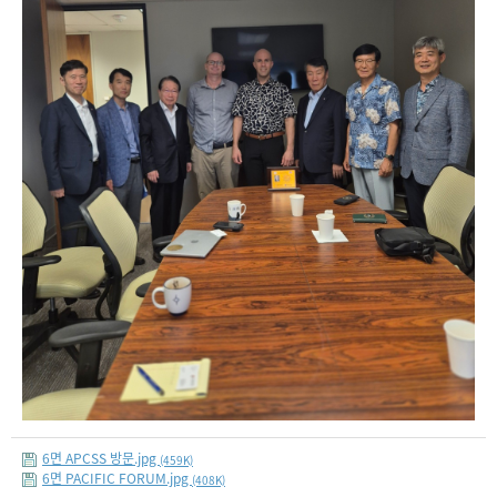
6면 APCSS 방문.jpg
(459K)
6면 PACIFIC FORUM.jpg
(408K)