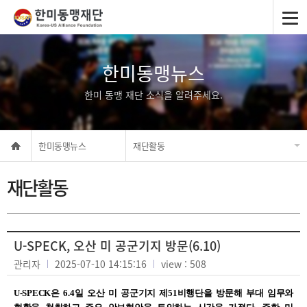
한미동맹뉴스
한미 동맹 재단 소식을 알려주세요.
한미동맹뉴스
재단활동
재단활동
U-SPECK, 오산 미 공군기지 방문(6.10)
관리자
2025-07-10 14:15:16
view : 508
U-SPECK
은
6.4
일 오산 미 공군기지 제
51
비행단을 방문해 부대 임무와