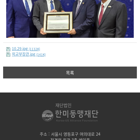
10.29.jpg
(1132K)
외교부장관.jpg
(141K)
목록
재단법인
주소 : 서울시 영등포구 여의대로 24
전경련 회관 3층 메이플