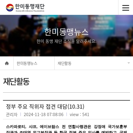
한미동맹뉴스
한미 동맹 재단 소식을 알려주세요.
한미동맹뉴스
재단활동
재단활동
정부 주요 직위자 접견 대담(10.31)
관리자
2024-11-18 07:08:06
view : 541
스카파로티
,
샤프
,
에이브람스 전 연합사령관은
강정애
국가보훈부
장관과 조태열 외교부장관 등 한국 정부 주요 인사를 예방하고
,
국제