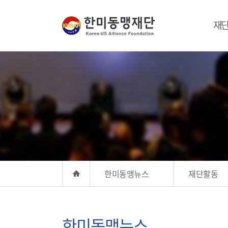
재
한미동맹뉴스
재단활동
한미동맹뉴스