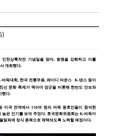
5)
의 인천상륙작전 기념일을 맞아
,
동맹을 강화하고 이를
에서 개최했다
.
-
바둑대회
,
한국 전통무용
,
레이디
바운스
K-
댄스 등이
친선 문화 축제가 맥아더 장군을 비롯해 한반도 안보와
가했
다
.
등 미국 전역에서
150
여 명의 바둑 동호인들이 참석한
 높은 인기를 보여 주었다
.
호국문화위원회는
K-
바둑이
올림픽에 정식 종목으로 채택되도록 노력할 예정이다
.