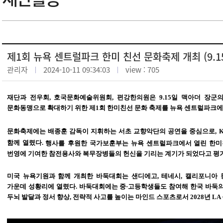
제1회 뉴욕 센트럴파크 한미 친선 문화축제 개최 (9.1
관리자
2024-10-11 09:34:03
view : 705
재단과 전우회
,
호국문화예술위원회
,
편강한의원은
9.15
일 맥아더 장군
문화동맹으로 확대하기 위한 제
1
회 한미친선 문화 축제를 뉴욕 센트럴파크
문화축제에
는
배종훈
감독이 지휘하는 서초 교향악단의 공연
을 중심으로
,
K
함께 열렸다
.
행사를
후원한
국가보훈부는 뉴욕 센트럴파크에서 열린 한미
번영에 기여한 참전용사와 복무장병들의 헌신을 기리는 계기가 되
었다고 평
미국 뉴욕기원과 함께 개최한 바둑대회는 샌디에고
,
테네시
,
캘리포니아 
가운데 성황리에 열렸다
.
바둑대회에는 중
·
고등학생들도 참여해 한국 바둑의
두뇌 발달과 정서 향상
,
전략적 사고를 높이는 마인드 스포츠로서
2028
년
LA