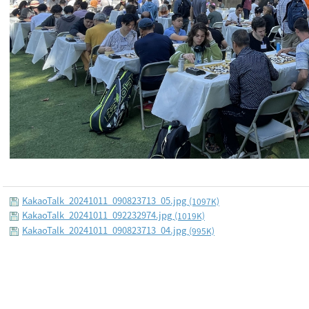
KakaoTalk_20241011_090823713_05.jpg
(1097K)
KakaoTalk_20241011_092232974.jpg
(1019K)
KakaoTalk_20241011_090823713_04.jpg
(995K)