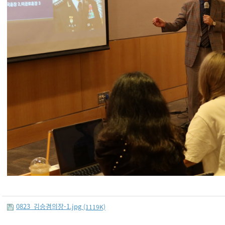
0823_김승겸의장-1.jpg
(1119K)