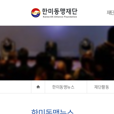
재
한미동맹뉴스
재단활동
한미동맹뉴스