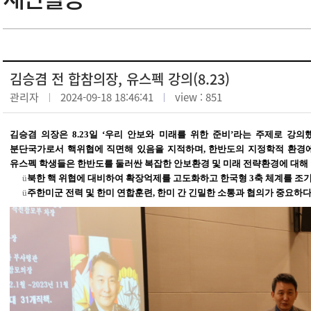
김승겸 전 합참의장, 유스펙 강의(8.23)
관리자
2024-09-18 18:46:41
view : 851
김승겸
의장은
8.23
일 ‘우리 안보와 미래를 위한
준비’라는
주제로 강의
분단국가로서 핵위협에 직면해 있음을 지적하며
,
한반도의 지정학적 환경에
유스펙 학생들은 한반도를 둘러싼 복잡한 안보환경 및 미래 전략환경에 대해
ü
북한 핵 위협에 대비하여 확장억제를 고도화하고 한국형
3
축 체계를 조
ü
주한미군 전력 및 한미 연합훈련
,
한미 간 긴밀한 소통과 협의가 중요하