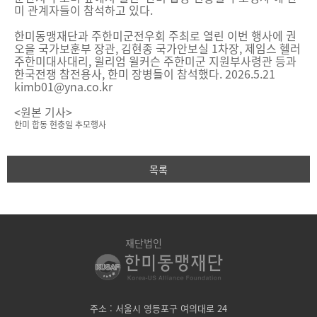
미 관계자들이 참석하고 있다.
한미동맹재단과 주한미군전우회 주최로 열린 이번 행사에 권
오을 국가보훈부 장관, 김현종 국가안보실 1차장, 제임스 헬러
주한미대사대리, 윌리엄 윌커슨 주한미군 지원부사령관 등과
한국전쟁 참전용사, 한미 장병들이 참석했다. 2026.5.21
kimb01@yna.co.kr
<원본 기사>
한미 합동 현충일 추모행사
목록
재단법인
주소 : 서울시 영등포구 여의대로 24