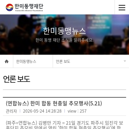
한미동맹뉴스
한미 동맹 재단 소식을 알려주세요.
한미동맹뉴스
언론 보도
언론 보도
(연합뉴스) 한미 합동 현충일 추모행사(5.21)
관리자
2026-05-24 14:28:28
view : 257
(파주=연합뉴스) 김병만 기자 = 21일 경기도 파주시 임진각 보
훈단지 추모비 앞에서 열린 '한미 합동 현충일 추모행사'에 한