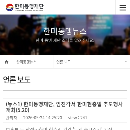
한미동맹뉴스
한미 동맹 재단 소식을 알려주세요.
한미동맹뉴스
언론 보도
언론 보도
(뉴스1) 한미동맹재단, 임진각서 한미현충일 추모행사
개최(5.20)
관리자
2026-05-24 14:25:20
view : 241
보훈부 등 참석…한미 현충일 기간 '동맹 추모주간' 지정