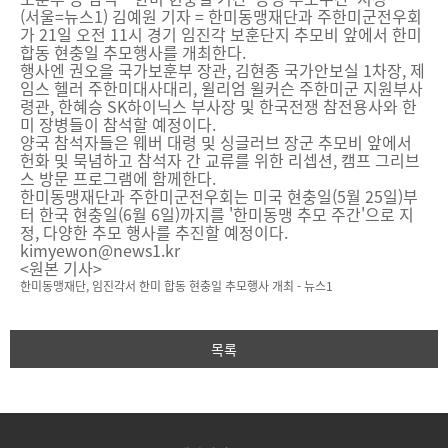
(서울=뉴스1) 김예원 기자 = 한미동맹재단과 주한미군전우회
가 21일 오전 11시 경기 임진각 보훈단지 추모비 앞에서 한미
합동 현충일 추모행사를 개최한다.
행사엔 권오을 국가보훈부 장관, 김현종 국가안보실 1차장, 제
임스 헬러 주한미대사대리, 윌리엄 윌커슨 주한미군 지원부사
령관, 한혜승 SK하이닉스 부사장 및 한국전쟁 참전용사와 한
미 장병들이 참석할 예정이다.
양국 참석자들은 웨버 대령 및 싱글러브 장군 추모비 앞에서
헌화 및 묵념하고 참석자 간 교류를 위한 리셉션, 캠프 그리브
스 방문 프로그램에 함께한다.
한미동맹재단과 주한미군전우회는 미국 현충일(5월 25일)부
터 한국 현충일(6월 6일)까지를 '한미동맹 추모 주간'으로 지
정, 다양한 추모 행사를 추진할 예정이다.
kimyewon@news1.kr
<원본 기사>
한미동맹재단, 임진각서 한미 합동 현충일 추모행사 개최 - 뉴스1
목록