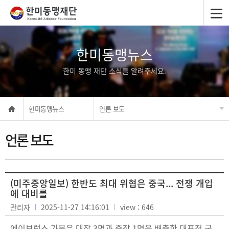
한미동맹뉴스
한미 동맹 재단 소식을 알려주세요.
한미동맹뉴스
언론 보도
언론 보도
(미주중앙일보) 한반도 최대 위협은 중국... 전쟁 개입
에 대비를
관리자
2025-11-27 14:16:01
view : 646
에이브럼스 가문은 대장 3명과 준장 1명을 배출한 대표적 군