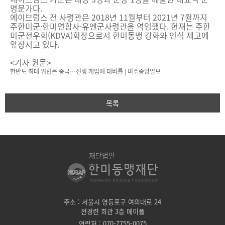
명문가다.
에이브럼스 전 사령관은 2018년 11월부터 2021년 7월까지
주한미군·한미연합사·유엔군사령관을 역임했다. 현재는 주한
미군전우회(KDVA)회장으로서 한미동맹 강화와 인식 제고에
앞장서고 있다.
<기사 원문>
한반도 최대 위협은 중국…전쟁 개입에 대비를 | 미주중앙일보
목록
재단법인
주소 : 서울시 영등포구 여의대로 24
전경련 회관 3층 메이플
연락처 : 070-7755-0075