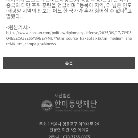
중국의 대만 포위 훈련을 언급하며 “동북아 지역, 더 넓은 인도
·태평양 지역의 안보는 어느 한 국가가 혼자 짊어질 수 없다”고
말했다.
<원본기사>
https://www.chosun.com/politics/diplomacy-defense/2025/09/17/ZIYD5
Q4E5ZCAZEE65Y3ABEYFMU/?utm_source=kakaotalk&utm_medium=sha
reM&utm_campaign=Mnews
목록
재단법인
주소 : 서울시 영등포구 여의대로 24
전경련 회관 3층 메이플
연락처 : 070-7755-0075