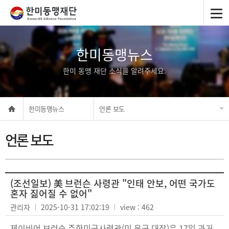
한미동맹뉴스
한미 동맹 재단 소식을 알려주세요.
한미동맹뉴스
언론 보도
언론 보도
(조선일보) 美 브런슨 사령관 "인태 안보, 어떤 국가도
혼자 짊어질 수 없어"
관리자
2025-10-31 17:02:19
view : 462
제이비어 브런슨 주한미군사령관(미 육군 대장)은 17일 과거