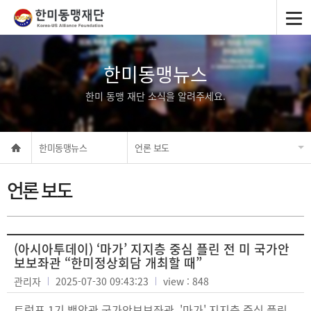
한미동맹뉴스
한미 동맹 재단 소식을 알려주세요.
한미동맹뉴스
언론 보도
언론 보도
(아시아투데이) ‘마가’ 지지층 중심 플린 전 미 국가안
보보좌관 “한미정상회담 개최할 때”
관리자
2025-07-30 09:43:23
view : 848
트럼프 1기 백악관 국가안보보좌관, '마가' 지지층 중심 플린