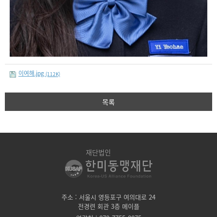
이여해.jpg
(112K)
목록
재단법인
주소 : 서울시 영등포구 여의대로 24
전경련 회관 3층 메이플