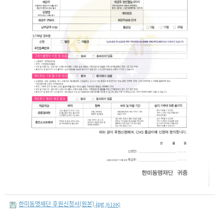
한미동맹재단 후원신청서(원본).jpg
(618K)