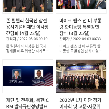
존 틸렐리 한국전 참전
마이크 펜스 전 미 부통
용사기념비재단 이사장
령 한미동맹 특별강연
간담회 (4월 22일)
참석 (3월 25일)
관리자 / 2022-05-06 00:19
관리자 / 2022-04-03 00:33
존 틸렐리 이사장은 현 국제
마이크 펜스 전 미 부통령 한
정세를 매우 위험한 시기로
미동맹 특별강연 참석 (3월 2
정의하면서, 역사적으로 이렇
5일)
게 불안정한 상황에 놓인 것
은 처음이라고 강조했다. 실
제적(real) 위협인 북한 핵·미
사일 도발에 대비하기 위해서
는 한·미가 연합방위태세를
공고히 하고 약점을 보이지
않아야 한다고 강조했다. 존
틸렐리 이사장은 안정적인 한
재단 및 전우회, 북한IC
2022년 1차 재단 정기
·미 군사공조가 동맹을 지탱
해 왔다고 설명하면서 견고한
BM 발사규탄성명발표
이사회 및 고문·자문위