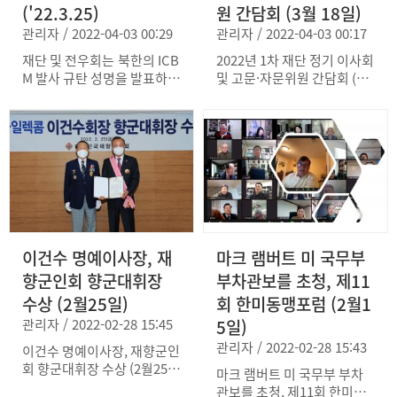
군사관계를 주문했다. 또한,
('22.3.25)
원 간담회 (3월 18일)
한미연합사 평택 이전이 한미
관리자 / 2022-04-03 00:29
관리자 / 2022-04-03 00:17
관계에 미치는 영향을 분석하
고 이에 대한 보완 필요성도
재단 및 전우회는 북한의 ICB
2022년 1차 재단 정기 이사회
언급했다.
M 발사 규탄 성명을 발표하였
및 고문·자문위원 간담회 (3
다.
월 18일)
이건수 명예이사장, 재
마크 램버트 미 국무부
향군인회 향군대휘장
부차관보를 초청, 제11
수상 (2월25일)
회 한미동맹포럼 (2월1
관리자 / 2022-02-28 15:45
5일)
관리자 / 2022-02-28 15:43
이건수 명예이사장, 재향군인
회 향군대휘장 수상 (2월25
마크 램버트 미 국무부 부차
일)
관보를 초청, 제11회 한미동