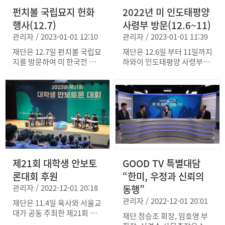
감사편지를 전달하였다.
펀치볼 국립묘지 헌화
2022년 미 인도태평양
행사(12.7)
사령부 방문(12.6~11)
관리자 / 2023-01-01 12:10
관리자 / 2023-01-01 11:39
재단은 12.7일 펀치볼 국립묘
재단은 12.6일 부터 11일까지
지를 방문하여 미 한국전 참
하와이 인도태평양 사령부를
전용사, 국방무관, 인도태평
방문, 한반도 안보상황을 점
양사 연락장교단과 함께 참전
검하고 한미동맹 강화를 위한
비에 헌화하고 한국전 관련
다양한 방안을 논의했다. 방
시설을 방문했다. 재단은 참
문단은 펀치볼 국립묘지 헌
전용사의 희생과 헌신에 감사
화, 애리조나 함 해상 헌화를
하며 참전용사들에게 재단에
실시하고, 진주만 추념식에도
서 발간한 “146명의 영웅들”
참석하여 동맹 및 참전용사에
책자를 선물하였다.
게 감사와 위로를 표명했다.
재단은 방문 계기에 이승만
제21회 대학생 안보토
GOOD TV 특별대담
건국 대통령 동상 헌화 및 마
우나라니 요양원 방문, 미 국
론대회 후원
“한미, 우정과 신뢰의
방부 전쟁포로/실종자 확인
관리자 / 2022-12-01 20:18
동행”
국 및 아태안보연구소 방문
관리자 / 2022-12-01 20:01
대담 등을 실시하였으며, 하
재단은 11.4일 육사와 서울교
와이 한미동맹재단의 창립을
대가 공동 주최한 제21회 대
재단 정승조 회장, 임호영 부
축하하고 주한미군전우회 하
학생 안보토론 대회에서 한미