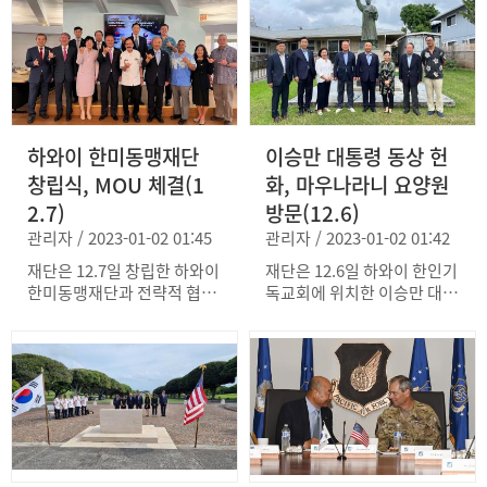
공연에 감명을 받은 파파로
다. 재단은 2023년 한미동맹
관, 윌러드 벌레슨 8군사령관,
으며, 수훈자 협회로부터 각
제독의 초청으로 이뤄졌다.
70주년을 맞이하여 추진하고
스콧 플레우스 7공군 사령관
별한 감사의 인사를 받았다고
재단은 지난해 12월 전략적
있는 주한미군 전사자 추모비
등 한미 연합장병을 격려하고
전했다.
협력을 위한 양해각서를 체결
건립 등 주요 사업을 소개하
즐거운 성탄과 희망찬 새해를
한 하와이 한미동맹재단과 간
고 재단에서 발간한 “146명
기원하였다.
담회를 갖고 한미동맹 강화를
의 영웅들” 책자를 선물했다.
위한 협력사업을 논의했다.
한기호 국방위원장은 한미동
재단은 이번 극동방송 합창단
하와이 한미동맹재단
이승만 대통령 동상 헌
맹과 대한민국 방위를 위한
공연단을 위해 감사장과 기념
한미 연합방위태세의 중요성
창립식, MOU 체결(1
화, 마우나라니 요양원
품을 준비해 준 하와이 재단
을 강조하면서 한미관계 발전
2.7)
방문(12.6)
에 감사를 표명했다.
을 위한 재단의 역할을 당부
관리자 / 2023-01-02 01:45
관리자 / 2023-01-02 01:42
했다. 한기호 국방위원장은
재단의 고문 위촉을 수락하였
재단은 12.7일 창립한 하와이
재단은 12.6일 하와이 한인기
으며 2.2일 재단 신년 조찬간
한미동맹재단과 전략적 협력
독교회에 위치한 이승만 대통
담회에서 위촉장을 받게 된
을 위한 MOU를 체결하였다.
령 동상에 헌화하고 이승만
다.
하와이 한미동맹재단은 전우
대통령의 대한민국 건국과 한
회 하와이 챕터를 지원하고
미동맹 성립에 감사하는 행사
한미동맹 강화를 위한 다양한
를 가졌다. 방문단은 이승만
활동을 재단과 함께 추진할
대통령이 서거한 마우나라니
예정이다. 재단은 창립식에
요양원도 방문하여 고인의 헌
참석한 한국전 참전용사 및
신에 묵념을 올렸다.
가족들에게 한과 선물세트와