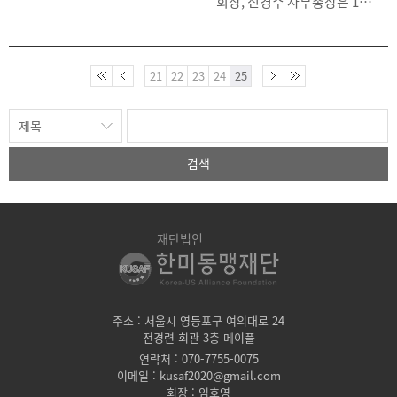
회장, 신경수 사무총장은 11.
와이 챕터 회원들과 친교의
동맹 분과를 주관했다. 200여
28일 기독교 방송인 굿티비에
시간도 가졌다. *세부 간담
명의 사관생도 및 학생들은
출연하여 한미동맹의 중요성
회 내용 : 뉴스레터 참조
기후위기 대응, 한미동맹 등 5
을 강조하고 국민들의 참여와
개 분과로 나뉘어 열띤 토론
성원을 당부했다. 재단은 올
21
22
23
24
25
을 벌였으며, 김성수 한양대
해 추진한 주요 사업성과를
교수 등 8명의 전문가들이 심
설명하면서, 재단에서 발간한
사를 맡았다. 한미동맹 분과
『146명의 영웅들』 책자를
참가자들은 한미동맹의 현재
소개하고, 첫 시상식을 가진
와 미래에 관한 다양한 견해
윌리엄 웨버 대령 한미동맹상
검색
를 제시했다. 김성수 교수 등
취지에 대해 설명했다. 아울
심사위원들은 학생들의 한미
러 동맹 70주년을 맞아 계획
동맹에 대한 이해가 전문가
하고 있는 주한미군 전사자 9
수준이었다고 언급하면서, 한
2명의 이름을 새긴 추모비 건
재단법인
미동맹이 우주 동맹, 포괄적
립, 유엔 전사자 릴레이 호명
동맹으로 진화하는 동맹의 확
행사 등 주요 사업을 설명하
장성을 잘 보여주었다고 평가
면서 참여를 요청했다. 재단
하였다. 이번 대회는 토론에
은 한미동맹의 성립, 발전과
참여한 대학생과 사관생도는
함께 해온 한국 교회에 대해
주소 : 서울시 영등포구 여의대로 24
물론 청중들로 참여한 젊은
전경련 회관 3층 메이플
깊은 감사를 표명했다. *방영
학생들도 한미동맹의 중요성
일 : 12월 2일 (금) 21:50분
연락처 : 070-7755-0075
을 이해하고 자강과 동맹의
이메일 : kusaf2020@gmail.com
균형을 찾아가는 다양한 시도
회장 : 임호영