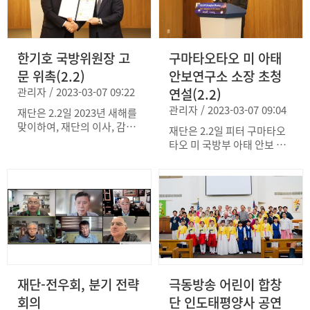
한기호 국방위원장 고
구마타오타오 미 아태
문 위촉(2.2)
안보연구소 소장 초청
관리자 / 2023-03-07 09:22
연설(2.2)
관리자 / 2023-03-07 09:04
재단은 2.2일 2023년 새해를
맞이하여, 재단의 이사, 감사,
재단은 2.2일 피터 구마타오
고문, 자문위원과 재단을 후
타오 미 국방부 아태 안보 연
원하는 주요 기업 대표들이
구소 소장을 초청하여 한미동
참가한 가운데 새해 인사 및
맹포럼을 개최했다. 주한 미
감사의 자리를 가졌다. 이자
해군사령관을 지냈던 구마타
리에서 한기호 국회 국방위원
오타오 소장은 10년 전 한국
장에게 고문 위촉장을 증정하
에서 근무했을 때와 현재 상
였다. 국방 위원장은 한미동
황을 비교하면서, 한미 안보
맹 강화를 위한 재단의 노고
현안에 대한 다양한 의견을
에 감사하면서, 국회 차원의
제시하였다. *주요 발표내용
지원을 약속하였다.
: 뉴스레터(3월호) 참조
재단-전우회, 분기 전략
극동방송 어린이 합창
회의
단 인도태평양사 공연