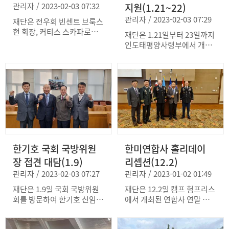
관리자 / 2023-02-03 07:32
지원(1.21~22)
관리자 / 2023-02-03 07:29
재단은 전우회 빈센트 브룩스
현 회장, 커티스 스카파로티
재단은 1.21일부터 23일까지
차기 회장과 전략회의를 갖고
인도태평양사령부에서 개최
동맹 70주년을 맞아 추진 하
된 극동방송(이사장 김장환
는 공동 사업계획을 논의했
목사) 어린이 합창단 공연을
다. 재단은 올해 한미동맹 평
지원하고 합창단을 격려했다.
화 컨퍼런스, 주한미군 전사
이번 공연은 한미동맹의 전략
자 추모비 건립, 싱글러브 장
적 중심인 인도태평양사령부
군 및 웨버 대령 추모 조형물
의 한반도 방위를 위한 기여
건립, 제2회 윌리엄 웨버 대령
에 감사하는 자리로 마련되었
동맹상 시상을 위한 협력 소
다. 파파로 태평양함대 사령
요를 점검했다. 브룩스 회장
관은 극동방송과 재단의 인태
은 2022년 재단의 지원에 감
한기호 국회 국방위원
한미연합사 홀리데이
사령부 방문에 감사하면서,
사를 표명하면서 한미 동맹
이번 공연은 공고한 한미동맹
장 접견 대담(1.9)
리셉션(12.2)
네트워크 구축 및 동맹 강화
과 양국 국민간 긴밀한 유대
관리자 / 2023-02-03 07:27
관리자 / 2023-01-02 01:49
를 위해 지속 노력해 나갈 것
를 잘 보여준다고 강조했다.
임을 약속했다. 브룩스 회장
극동방송 합창단 공연은 지난
재단은 1.9일 국회 국방위원
재단은 12.2일 캠프 험프리스
은 지난해 10월 발간한 미 명
해 6월 재단이 주관한 한미동
회를 방문하여 한기호 신임
에서 개최된 연합사 연말 리
예훈장 수훈자 공적서 “146
맹 국가 조찬 기도회에서 찬
국방위원장과 한미동맹 및 안
셉션에 참가하여 폴 라캐머라
명의 영웅들” 책자를 미 명예
양을 맡은 극동방송 합창단
보현안에 대해 간담회를 가졌
연합사령관, 안병석 부사령
훈장 수훈자 협회에 전달하였