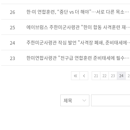
한·미 연합훈련, “중단 vs 더 해야”…서로 다른 목소리 낸 한ㆍ미
26
에이브럼스 주한미군사령관 "한미 합동 사격훈련 재개해야 주한미군 철수설은 
25
주한미군사령관 작심 발언 "사격장 폐쇄
24
한미연합사령관 "전구급 연합훈련 준비태세에 필수…전작권진척"
23
21
22
23
24
2