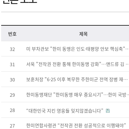
번호
제목
미 부차관보 "한미 동맹은 인도·태평양 안보 핵심축"…한
32
서욱 "전작권 전환 통해 한미동맹 강화"…앤드류 김 "北, 
31
보훈처장 "6·25 이후 복무한 주한미군 전역 장병 재방한 추진"
30
한미동맹재단 "한미동맹 매우 중요
29
28
“대한민국 지킨 영웅들 잊지않겠습니다”
한미연합사령관 “전작권 전환 성공적으로 이행돼야”
27