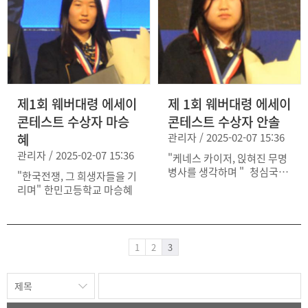
제1회 웨버대령 에세이
제 1회 웨버대령 에세이
콘테스트 수상자 마승
콘테스트 수상자 안솔
혜
관리자 / 2025-02-07 15:36
관리자 / 2025-02-07 15:36
"케네스 카이저, 읹혀진 무명
병사를 생각하며 " 청심국제
"한국전쟁, 그 희생자들을 기
중학교 안솔
리며" 한민고등학교 마승혜
1
2
3